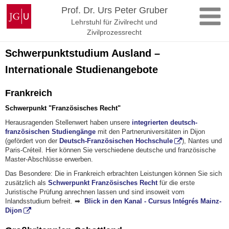
Zum
Johannes
Prof. Dr. Urs Peter Gruber
Inhalt
Gutenberg-
Lehrstuhl für Zivilrecht und
springen
Universität
Zivilprozessrecht
Mainz
Schwerpunktstudium Ausland –
Internationale Studienangebote
Frankreich
Schwerpunkt "Französisches Recht"
Herausragenden Stellenwert haben unsere
integrierten deutsch-
französischen Studiengänge
mit den Partneruniversitäten in Dijon
(gefördert von der
Deutsch-Französischen Hochschule
), Nantes und
Paris-Créteil. Hier können Sie verschiedene deutsche und französische
Master-Abschlüsse erwerben.
Das Besondere: Die in Frankreich erbrachten Leistungen können Sie sich
zusätzlich als
Schwerpunkt Französisches Recht
für die erste
Juristische Prüfung anrechnen lassen und sind insoweit vom
Inlandsstudium befreit. ➡
Blick in den Kanal - Cursus Intégrés Mainz-
Dijon